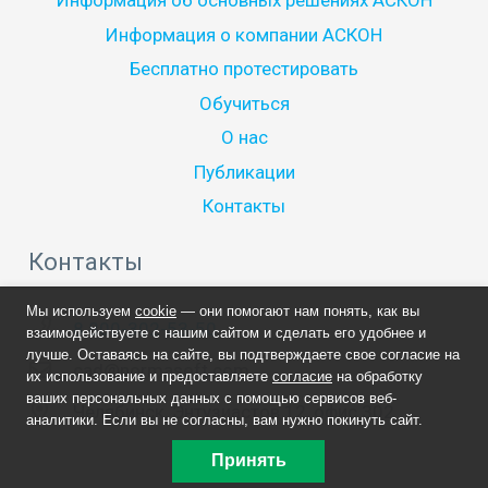
Информация об основных решениях АСКОН
Информация о компании АСКОН
Бесплатно протестировать
Обучиться
О нас
Публикации
Контакты
Контакты
Мы используем
cookie
— они помогают нам понять, как вы
8 800-302-53-50
взаимодействуете с нашим сайтом и сделать его удобнее и
лучше. Оставаясь на сайте, вы подтверждаете свое согласие на
cad@normasoft.com
их использование и предоставляете
согласие
на обработку
ваших персональных данных с помощью сервисов веб-
Челябинск, Энтузиастов 12, офис 302
аналитики. Если вы не согласны, вам нужно покинуть сайт.
Принять